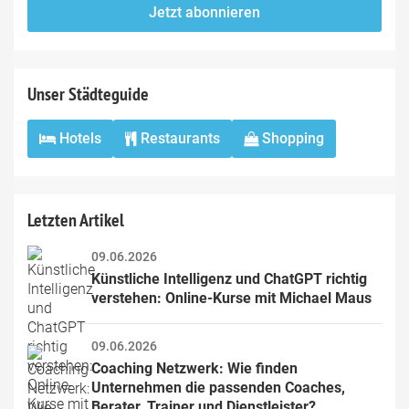
fill
Mailadresse:
Jetzt abonnieren
this
field
Unser Städteguide
Hotels
Restaurants
Shopping
Letzten Artikel
09.06.2026
Künstliche Intelligenz und ChatGPT richtig 
verstehen: Online-Kurse mit Michael Maus
09.06.2026
Coaching Netzwerk: Wie finden 
Unternehmen die passenden Coaches, 
Berater, Trainer und Dienstleister?