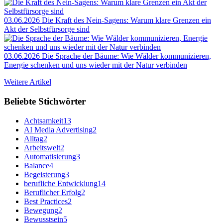
03.06.2026
Die Kraft des Nein-Sagens: Warum klare Grenzen ein
Akt der Selbstfürsorge sind
03.06.2026
Die Sprache der Bäume: Wie Wälder kommunizieren,
Energie schenken und uns wieder mit der Natur verbinden
Weitere Artikel
Beliebte Stichwörter
Achtsamkeit
13
AI Media Advertising
2
Alltag
2
Arbeitswelt
2
Automatisierung
3
Balance
4
Begeisterung
3
berufliche Entwicklung
14
Beruflicher Erfolg
2
Best Practices
2
Bewegung
2
Bewusstsein
5