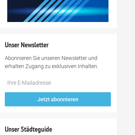
Unser Newsletter
Abonnieren Sie unseren Newsletter und
erhalten Zugang zu exklusiven Inhalten.
Do
*Ihre
not
E-
fill
Mailadresse:
Jetzt abonnieren
this
field
Unser Städteguide