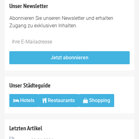
Unser Newsletter
Abonnieren Sie unseren Newsletter und erhalten
Zugang zu exklusiven Inhalten.
Do
*Ihre
not
E-
fill
Mailadresse:
Jetzt abonnieren
this
field
Unser Städteguide
Hotels
Restaurants
Shopping
Letzten Artikel