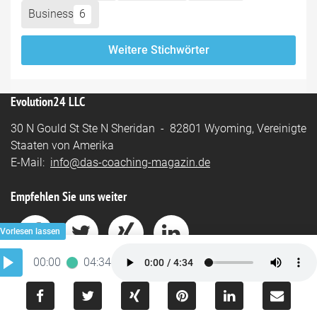
Business
6
Weitere Stichwörter
Evolution24 LLC
30 N Gould St Ste N Sheridan - 82801 Wyoming, Vereinigte
Staaten von Amerika
E-Mail:
info@das-coaching-magazin.de
Empfehlen Sie uns weiter
00:00
04:34
Impressum
-
Datenschutz
Powered by
BUKI-Software.ai