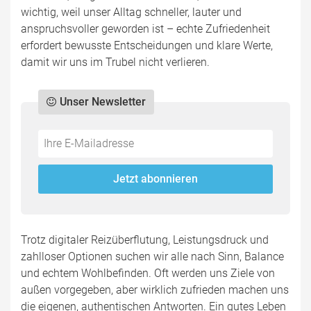
wichtig, weil unser Alltag schneller, lauter und
anspruchsvoller geworden ist – echte Zufriedenheit
erfordert bewusste Entscheidungen und klare Werte,
damit wir uns im Trubel nicht verlieren.
Unser Newsletter
Do
*Ihre
not
E-
fill
Mailadresse:
Jetzt abonnieren
this
field
Trotz digitaler Reizüberflutung, Leistungsdruck und
zahlloser Optionen suchen wir alle nach Sinn, Balance
und echtem Wohlbefinden. Oft werden uns Ziele von
außen vorgegeben, aber wirklich zufrieden machen uns
die eigenen, authentischen Antworten. Ein gutes Leben