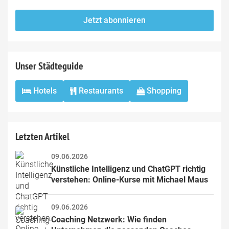
not
E-
fill
Mailadresse:
Jetzt abonnieren
this
field
Unser Städteguide
Hotels
Restaurants
Shopping
Letzten Artikel
09.06.2026
Künstliche Intelligenz und ChatGPT richtig 
verstehen: Online-Kurse mit Michael Maus
09.06.2026
Coaching Netzwerk: Wie finden 