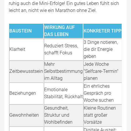
ruhig auch die Mini-Erfolge! Ein gutes Leben fühlt sich
leicht an, nicht wie ein Marathon ohne Ziel.
WIRKUNG AUF
BAUSTEIN
KONKRETER TIPP
DAS LEBEN
3 Dinge notieren,
Reduziert Stress,
Klarheit
die dir Energie
schafft Fokus
geben
Mehr
Jede Woche
Zeitbewusstsein
Selbstbestimmung
"Selfcare-Termin"
im Alltag
planen
Ein ehrliches
Emotionale
Beziehungen
Gespräch pro
Stabilität, Rückhalt
Woche suchen
Gesundheit,
Kleine Routinen
Gewohnheiten
Struktur und
statt großer
Wohlbefinden
Vorsätze
Digitale Auszeit: