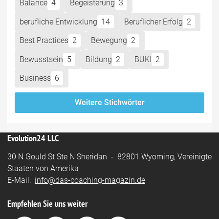
Balance
4
Begeisterung
3
berufliche Entwicklung
14
Beruflicher Erfolg
2
Best Practices
2
Bewegung
2
Bewusstsein
5
Bildung
2
BUKI
2
Business
6
Weitere Stichwörter
Evolution24 LLC
30 N Gould St Ste N Sheridan - 82801 Wyoming, Vereinigte
Staaten von Amerika
E-Mail:
info@das-coaching-magazin.de
Empfehlen Sie uns weiter