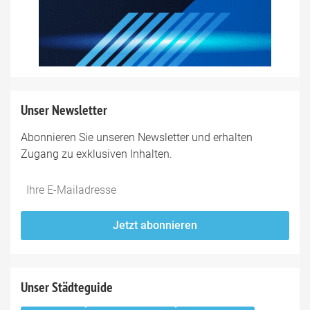
Unser Newsletter
Abonnieren Sie unseren Newsletter und erhalten
Zugang zu exklusiven Inhalten.
Do
*Ihre
not
E-
fill
Mailadresse:
Jetzt abonnieren
this
field
Unser Städteguide