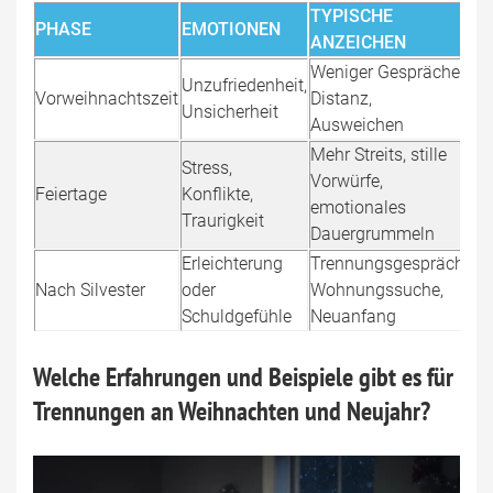
TYPISCHE
PHASE
EMOTIONEN
ANZEICHEN
Weniger Gespräche,
Unzufriedenheit,
Vorweihnachtszeit
Distanz,
Unsicherheit
Ausweichen
Mehr Streits, stille
Stress,
Vorwürfe,
Feiertage
Konflikte,
emotionales
Traurigkeit
Dauergrummeln
Erleichterung
Trennungsgespräch,
Nach Silvester
oder
Wohnungssuche,
Schuldgefühle
Neuanfang
Welche Erfahrungen und Beispiele gibt es für
Trennungen an Weihnachten und Neujahr?