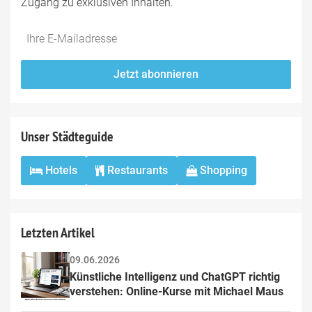
Zugang zu exklusiven Inhalten.
Do
*Ihre
not
E-
fill
Mailadresse:
Jetzt abonnieren
this
field
Unser Städteguide
Hotels
Restaurants
Shopping
Letzten Artikel
09.06.2026
Künstliche Intelligenz und ChatGPT richtig 
verstehen: Online-Kurse mit Michael Maus