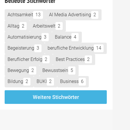
Beliebte Stichwörter
Achtsamkeit
13
AI Media Advertising
2
Alltag
2
Arbeitswelt
2
Automatisierung
3
Balance
4
Begeisterung
3
berufliche Entwicklung
14
Beruflicher Erfolg
2
Best Practices
2
Bewegung
2
Bewusstsein
5
Bildung
2
BUKI
2
Business
6
Weitere Stichwörter