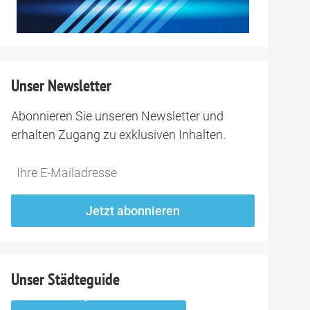
Unser Newsletter
Abonnieren Sie unseren Newsletter und
erhalten Zugang zu exklusiven Inhalten.
Do
*Ihre
not
E-
fill
Mailadresse:
Jetzt abonnieren
this
field
Unser Städteguide