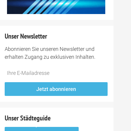
Unser Newsletter
Abonnieren Sie unseren Newsletter und
erhalten Zugang zu exklusiven Inhalten.
Do
*Ihre
not
E-
fill
Mailadresse:
Jetzt abonnieren
this
field
Unser Städteguide