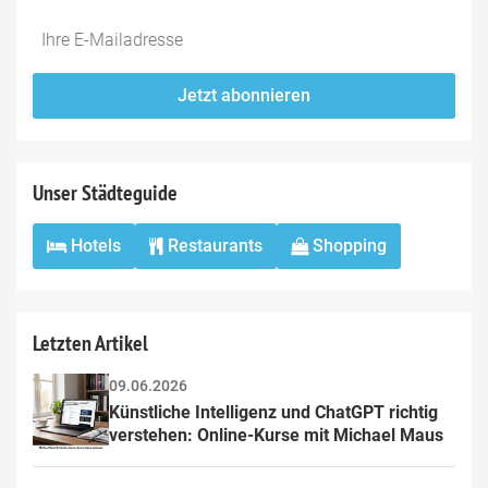
Do
*Ihre
not
E-
fill
Mailadresse:
Jetzt abonnieren
this
field
Unser Städteguide
Hotels
Restaurants
Shopping
Letzten Artikel
09.06.2026
Künstliche Intelligenz und ChatGPT richtig 
verstehen: Online-Kurse mit Michael Maus