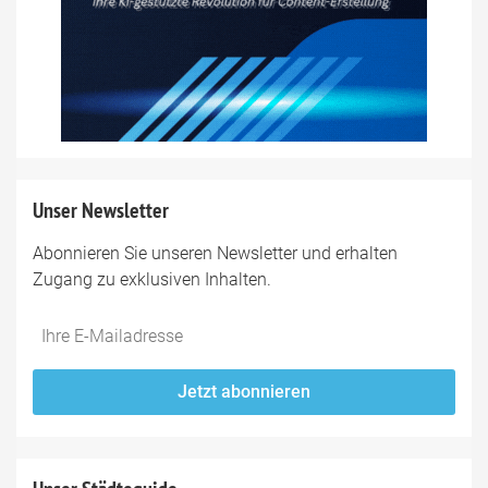
Unser Newsletter
Abonnieren Sie unseren Newsletter und erhalten
Zugang zu exklusiven Inhalten.
Do
*Ihre
not
E-
fill
Mailadresse:
Jetzt abonnieren
this
field