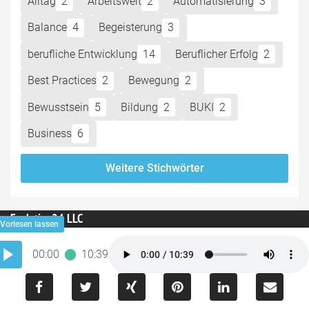
Alltag
2
Arbeitswelt
2
Automatisierung
3
Balance
4
Begeisterung
3
berufliche Entwicklung
14
Beruflicher Erfolg
2
Best Practices
2
Bewegung
2
Bewusstsein
5
Bildung
2
BUKI
2
Business
6
Weitere Stichwörter
Evolution24 LLC
30 N Gould St Ste N Sheridan - 82801 Wyoming, Vereinigte
00:00
10:39
Staaten von Amerika
E-Mail:
info@das-coaching-magazin.de