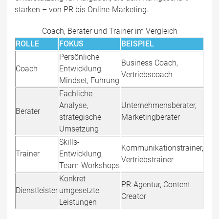
stärken – von PR bis Online-Marketing.
Coach, Berater und Trainer im Vergleich
ROLLE
FOKUS
BEISPIEL
Persönliche
Business Coach,
Coach
Entwicklung,
Vertriebscoach
Mindset, Führung
Fachliche
Analyse,
Unternehmensberater,
Berater
strategische
Marketingberater
Umsetzung
Skills-
Kommunikationstrainer,
Trainer
Entwicklung,
Vertriebstrainer
Team-Workshops
Konkret
PR-Agentur, Content
Dienstleister
umgesetzte
Creator
Leistungen