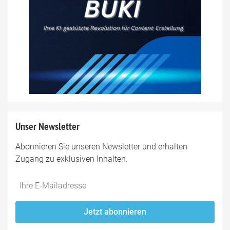
Unser Newsletter
Abonnieren Sie unseren Newsletter und erhalten
Zugang zu exklusiven Inhalten.
Do
*Ihre
not
E-
fill
Mailadresse:
Jetzt abonnieren
this