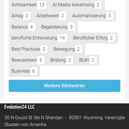
Achtsamkeit
13
AI Media Advertising
2
Alltag
2
Arbeitswelt
2
Automatisierung
3
Balance
4
Begeisterung
3
berufliche Entwicklung
14
Beruflicher Erfolg
2
Best Practices
2
Bewegung
2
Bewusstsein
5
Bildung
2
BUKI
2
Business
6
Weitere Stichwörter
Evolution24 LLC
30 N Gould St Ste N Sheridan - 82801 Wyoming, Vereinigte
Staaten von Amerika