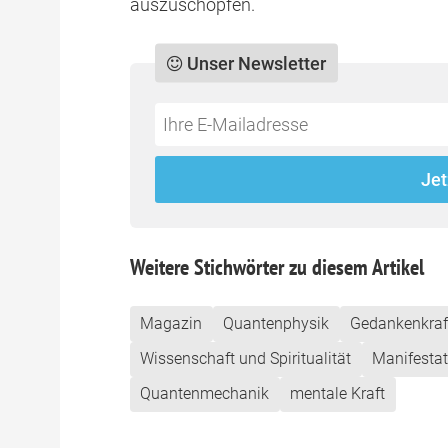
auszuschöpfen.
Unser Newsletter
Do
*Ihre
not
E-
fill
Mailadresse:
Jet
this
field
Weitere Stichwörter zu diesem Artikel
Magazin
Quantenphysik
Gedankenkraf
Wissenschaft und Spiritualität
Manifestat
Quantenmechanik
mentale Kraft