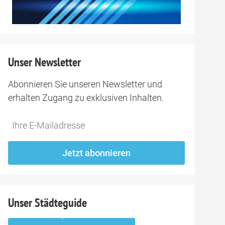
Unser Newsletter
Abonnieren Sie unseren Newsletter und
erhalten Zugang zu exklusiven Inhalten.
Do
*Ihre
not
E-
fill
Mailadresse:
Jetzt abonnieren
this
field
Unser Städteguide