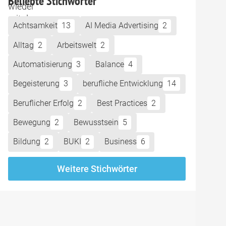
Beliebte Stichwörter
Achtsamkeit
13
AI Media Advertising
2
Alltag
2
Arbeitswelt
2
Automatisierung
3
Balance
4
Begeisterung
3
berufliche Entwicklung
14
Beruflicher Erfolg
2
Best Practices
2
Bewegung
2
Bewusstsein
5
Bildung
2
BUKI
2
Business
6
Weitere Stichwörter