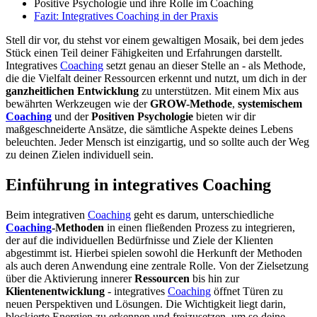
Positive Psychologie und ihre Rolle im Coaching
Fazit: Integratives Coaching in der Praxis
Stell dir vor, du stehst vor einem gewaltigen Mosaik, bei dem jedes
Stück einen Teil deiner Fähigkeiten und Erfahrungen darstellt.
Integratives
Coaching
setzt genau an dieser Stelle an - als Methode,
die die Vielfalt deiner Ressourcen erkennt und nutzt, um dich in der
ganzheitlichen Entwicklung
zu unterstützen. Mit einem Mix aus
bewährten Werkzeugen wie der
GROW-Methode
,
systemischem
Coaching
und der
Positiven Psychologie
bieten wir dir
maßgeschneiderte Ansätze, die sämtliche Aspekte deines Lebens
beleuchten. Jeder Mensch ist einzigartig, und so sollte auch der Weg
zu deinen Zielen individuell sein.
Einführung in integratives Coaching
Beim integrativen
Coaching
geht es darum, unterschiedliche
Coaching
-Methoden
in einen fließenden Prozess zu integrieren,
der auf die individuellen Bedürfnisse und Ziele der Klienten
abgestimmt ist. Hierbei spielen sowohl die Herkunft der Methoden
als auch deren Anwendung eine zentrale Rolle. Von der Zielsetzung
über die Aktivierung innerer
Ressourcen
bis hin zur
Klientenentwicklung
- integratives
Coaching
öffnet Türen zu
neuen Perspektiven und Lösungen. Die Wichtigkeit liegt darin,
blockierte Energien zu erkennen und freizusetzen, um so deine