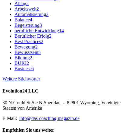
Alltag
2
Arbeitswelt
2
Automatisierung
3
Balance
4
Begeisterung
3
berufliche Entwicklung
14
Beruflicher Erfolg
2
Best Practices
2
Bewegung
2
Bewusstsein
5
Bildung
2
BUKI
2
Business
6
Weitere Stichwörter
Evolution24 LLC
30 N Gould St Ste N Sheridan - 82801 Wyoming, Vereinigte
Staaten von Amerika
E-Mail:
info@das-coaching-magazin.de
Empfehlen Sie uns weiter