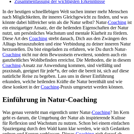
Zusammenfassung der wichtigsten Erkenntnisse
In der heutigen schnelllebigen Welt suchen immer mehr Menschen
nach Möglichkeiten, ihr inneres Gleichgewicht zu finden, und was
könnte dabei hilfreicher sein als die Natur selbst? Natur-
Coaching
ist
ein einzigartiger Ansatz, der die heilenden Eigenschaften der Natur
nutzt, um persönliches Wachstum und mentale Klarheit zu fördern.
Diese Art des
Coaching
strebt danach, Dich aus den Zwängen des
Alltags herauszuholen und eine Verbindung zu deiner inneren Natur
herzustellen. Du bist eingeladen zu erfahren, wie Du durch Natur-
Coaching
nicht nur dein Bewusstsein erweiterst, sondern auch ein
ganzheitliches Wohlbefinden erreichst. Die Methoden, die in diesem
Coaching
-Ansatz zur Anwendung kommen, sind vielfältig und
praxisnah, geeignet für jede*n, der oder die bereit ist, sich auf diese
natürliche Reise zu begeben. Lass uns in dieser Einführung
erkunden, welche heilenden Kräfte die Natur bereithält und wie
diese konkret in der
Coaching
-Praxis umgesetzt werden können.
Einführung in Natur-Coaching
Was genau versteht man eigentlich unter Natur-
Coaching
? Im Kern
geht es darum, die Umgebung der Natur als inspirierende Kulisse
für Reflexion und Wachstum zu nutzen. Schon bei einem einfachen
Spaziergang durch den Wald kann klar werden, wie sich Gedanken
ordnen und Sorgen verblassen. Dieses
Coaching
zielt darauf ab,