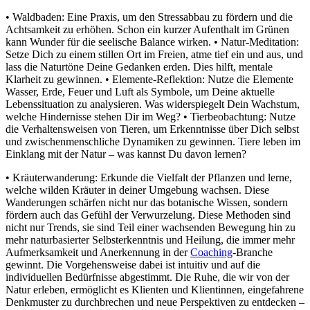
• Waldbaden: Eine Praxis, um den Stressabbau zu fördern und die
Achtsamkeit zu erhöhen. Schon ein kurzer Aufenthalt im Grünen
kann Wunder für die seelische Balance wirken. • Natur-Meditation:
Setze Dich zu einem stillen Ort im Freien, atme tief ein und aus, und
lass die Naturtöne Deine Gedanken erden. Dies hilft, mentale
Klarheit zu gewinnen. • Elemente-Reflektion: Nutze die Elemente
Wasser, Erde, Feuer und Luft als Symbole, um Deine aktuelle
Lebenssituation zu analysieren. Was widerspiegelt Dein Wachstum,
welche Hindernisse stehen Dir im Weg? • Tierbeobachtung: Nutze
die Verhaltensweisen von Tieren, um Erkenntnisse über Dich selbst
und zwischenmenschliche Dynamiken zu gewinnen. Tiere leben im
Einklang mit der Natur – was kannst Du davon lernen?
• Kräuterwanderung: Erkunde die Vielfalt der Pflanzen und lerne,
welche wilden Kräuter in deiner Umgebung wachsen. Diese
Wanderungen schärfen nicht nur das botanische Wissen, sondern
fördern auch das Gefühl der Verwurzelung. Diese Methoden sind
nicht nur Trends, sie sind Teil einer wachsenden Bewegung hin zu
mehr naturbasierter Selbsterkenntnis und Heilung, die immer mehr
Aufmerksamkeit und Anerkennung in der
Coaching
-Branche
gewinnt. Die Vorgehensweise dabei ist intuitiv und auf die
individuellen Bedürfnisse abgestimmt. Die Ruhe, die wir von der
Natur erleben, ermöglicht es Klienten und Klientinnen, eingefahrene
Denkmuster zu durchbrechen und neue Perspektiven zu entdecken –