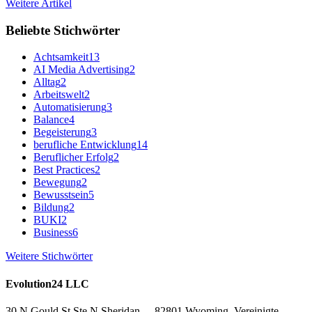
Weitere Artikel
Beliebte Stichwörter
Achtsamkeit
13
AI Media Advertising
2
Alltag
2
Arbeitswelt
2
Automatisierung
3
Balance
4
Begeisterung
3
berufliche Entwicklung
14
Beruflicher Erfolg
2
Best Practices
2
Bewegung
2
Bewusstsein
5
Bildung
2
BUKI
2
Business
6
Weitere Stichwörter
Evolution24 LLC
30 N Gould St Ste N Sheridan - 82801 Wyoming, Vereinigte