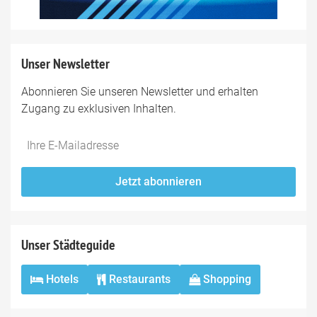
Unser Newsletter
Abonnieren Sie unseren Newsletter und erhalten
Zugang zu exklusiven Inhalten.
Do
*Ihre
not
E-
fill
Mailadresse:
Jetzt abonnieren
this
field
Unser Städteguide
Hotels
Restaurants
Shopping