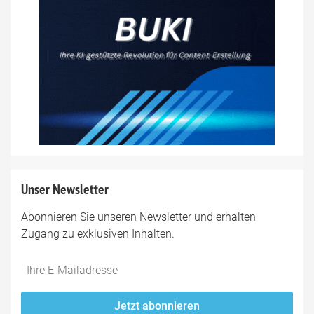
Unser Newsletter
Abonnieren Sie unseren Newsletter und erhalten
Zugang zu exklusiven Inhalten.
Do
*Ihre
not
E-
fill
Mailadresse:
Jetzt abonnieren