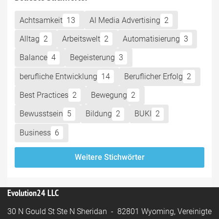
Achtsamkeit
13
AI Media Advertising
2
Alltag
2
Arbeitswelt
2
Automatisierung
3
Balance
4
Begeisterung
3
berufliche Entwicklung
14
Beruflicher Erfolg
2
Best Practices
2
Bewegung
2
Bewusstsein
5
Bildung
2
BUKI
2
Business
6
Weitere Stichwörter
Evolution24 LLC
30 N Gould St Ste N Sheridan - 82801 Wyoming, Vereinigte