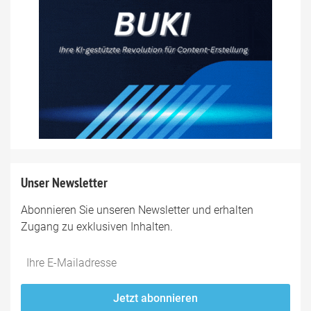
Unser Newsletter
Abonnieren Sie unseren Newsletter und erhalten
Zugang zu exklusiven Inhalten.
Do
*Ihre
not
E-
fill
Mailadresse:
Jetzt abonnieren
this