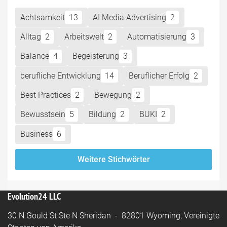
Achtsamkeit
13
AI Media Advertising
2
Alltag
2
Arbeitswelt
2
Automatisierung
3
Balance
4
Begeisterung
3
berufliche Entwicklung
14
Beruflicher Erfolg
2
Best Practices
2
Bewegung
2
Bewusstsein
5
Bildung
2
BUKI
2
Business
6
Weitere Stichwörter
Evolution24 LLC
30 N Gould St Ste N Sheridan - 82801 Wyoming, Vereinigte