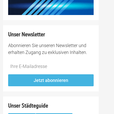
Unser Newsletter
Abonnieren Sie unseren Newsletter und
erhalten Zugang zu exklusiven Inhalten.
Do
*Ihre
not
E-
fill
Mailadresse:
Jetzt abonnieren
this
field
Unser Städteguide