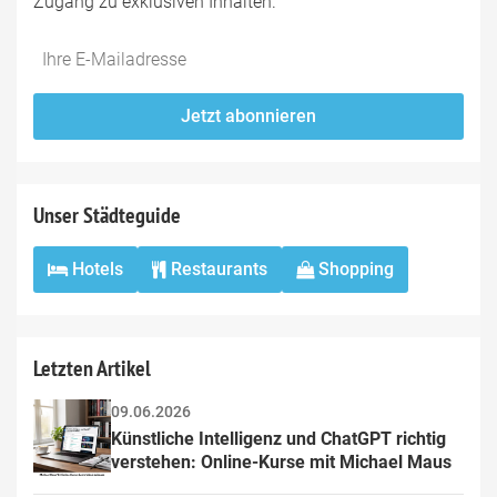
Zugang zu exklusiven Inhalten.
Do
*Ihre
not
E-
fill
Mailadresse:
Jetzt abonnieren
this
field
Unser Städteguide
Hotels
Restaurants
Shopping
Letzten Artikel
09.06.2026
Künstliche Intelligenz und ChatGPT richtig 
verstehen: Online-Kurse mit Michael Maus