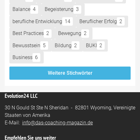
Balance
4
Begeisterung
3
berufliche Entwicklung
14
Beruflicher Erfolg
2
Best Practices
2
Bewegung
2
Bewusstsein
5
Bildung
2
BUKI
2
Business
6
Weitere Stichwörter
Evolution24 LLC
30 N Gould St Ste N Sheridan - 82801 Wyoming, Vereinigte
Staaten von Amerika
E-Mail:
info@das-coaching-magazin.de
Empfehlen Sie uns weiter