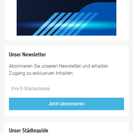
Unser Newsletter
Abonnieren Sie unseren Newsletter und erhalten
Zugang zu exklusiven Inhalten.
Do
*Ihre
not
E-
fill
Mailadresse:
Jetzt abonnieren
this
field
Unser Städteguide