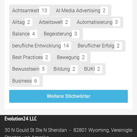
Achtsamkeit
13
AI Media Advertising
2
Alltag
2
Arbeitswelt
2
Automatisierung
3
Balance
4
Begeisterung
3
berufliche Entwicklung
14
Beruflicher Erfolg
2
Best Practices
2
Bewegung
2
Bewusstsein
5
Bildung
2
BUKI
2
Business
6
Weitere Stichwörter
Evolution24 LLC
30 N Gould St Ste N Sheridan - 82801 Wyoming, Vereinigte