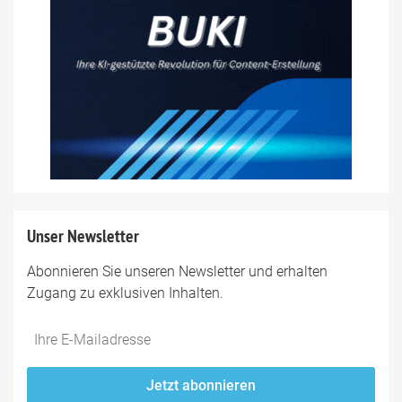
Unser Newsletter
Abonnieren Sie unseren Newsletter und erhalten
Zugang zu exklusiven Inhalten.
Do
*Ihre
not
E-
fill
Mailadresse:
Jetzt abonnieren
this