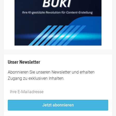
Unser Newsletter
Abonnieren Sie unseren Newsletter und erhalten
Zugang zu exklusiven Inhalten.
Do
*Ihre
not
E-
fill
Mailadresse:
Jetzt abonnieren
this
field