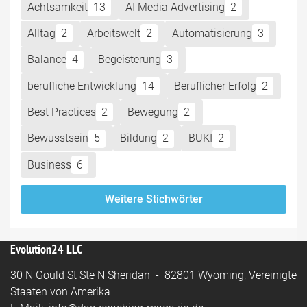
Achtsamkeit
13
AI Media Advertising
2
Alltag
2
Arbeitswelt
2
Automatisierung
3
Balance
4
Begeisterung
3
berufliche Entwicklung
14
Beruflicher Erfolg
2
Best Practices
2
Bewegung
2
Bewusstsein
5
Bildung
2
BUKI
2
Business
6
Weitere Stichwörter
Evolution24 LLC
30 N Gould St Ste N Sheridan - 82801 Wyoming, Vereinigte
Staaten von Amerika