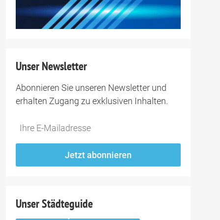
Unser Newsletter
Abonnieren Sie unseren Newsletter und
erhalten Zugang zu exklusiven Inhalten.
Do
*Ihre
not
E-
fill
Mailadresse:
Jetzt abonnieren
this
field
Unser Städteguide