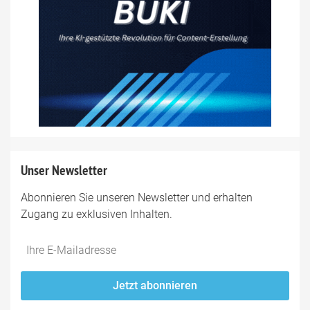
Unser Newsletter
Abonnieren Sie unseren Newsletter und erhalten
Zugang zu exklusiven Inhalten.
Do
*Ihre
not
E-
fill
Mailadresse:
Jetzt abonnieren
this