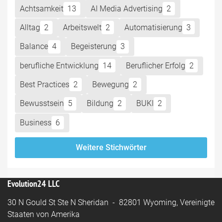
Achtsamkeit
13
AI Media Advertising
2
Alltag
2
Arbeitswelt
2
Automatisierung
3
Balance
4
Begeisterung
3
berufliche Entwicklung
14
Beruflicher Erfolg
2
Best Practices
2
Bewegung
2
Bewusstsein
5
Bildung
2
BUKI
2
Business
6
Weitere Stichwörter
Evolution24 LLC
30 N Gould St Ste N Sheridan - 82801 Wyoming, Vereinigte
Staaten von Amerika