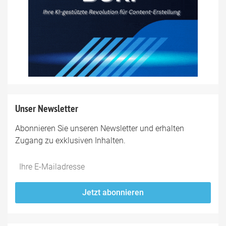
Unser Newsletter
Abonnieren Sie unseren Newsletter und erhalten
Zugang zu exklusiven Inhalten.
Do
*Ihre
not
E-
fill
Mailadresse:
Jetzt abonnieren
this
field