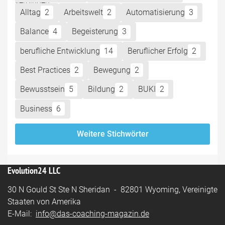
Alltag
2
Arbeitswelt
2
Automatisierung
3
Balance
4
Begeisterung
3
berufliche Entwicklung
14
Beruflicher Erfolg
2
Best Practices
2
Bewegung
2
Bewusstsein
5
Bildung
2
BUKI
2
Business
6
Weitere Stichwörter
Evolution24 LLC
30 N Gould St Ste N Sheridan - 82801 Wyoming, Vereinigte
Staaten von Amerika
E-Mail:
info@das-coaching-magazin.de