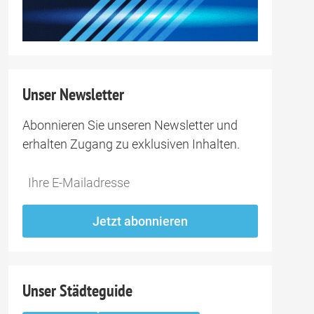
Unser Newsletter
Abonnieren Sie unseren Newsletter und
erhalten Zugang zu exklusiven Inhalten.
Do
*Ihre
not
E-
fill
Mailadresse:
Jetzt abonnieren
this
field
Unser Städteguide