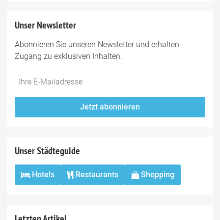
Unser Newsletter
Abonnieren Sie unseren Newsletter und erhalten
Zugang zu exklusiven Inhalten.
Do
*Ihre
not
E-
fill
Mailadresse:
Jetzt abonnieren
this
field
Unser Städteguide
Hotels
Restaurants
Shopping
Letzten Artikel