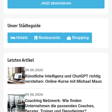
fill
Mailadresse:
Jetzt abonnieren
this
field
Unser Städteguide
Hotels
Restaurants
Shopping
Letzten Artikel
09.06.2026
Künstliche Intelligenz und ChatGPT richtig 
verstehen: Online-Kurse mit Michael Maus
09.06.2026
Coaching Netzwerk: Wie finden 
Unternehmen die passenden Coaches, 
Berater, Trainer und Dienstleister?