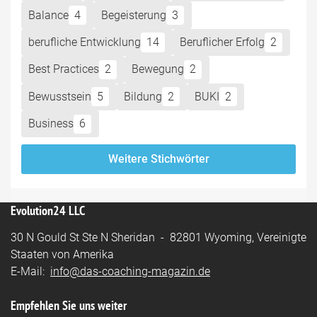
Balance
4
Begeisterung
3
berufliche Entwicklung
14
Beruflicher Erfolg
2
Best Practices
2
Bewegung
2
Bewusstsein
5
Bildung
2
BUKI
2
Business
6
Weitere Stichwörter
Evolution24 LLC
30 N Gould St Ste N Sheridan - 82801 Wyoming, Vereinigte
Staaten von Amerika
E-Mail:
info@das-coaching-magazin.de
Empfehlen Sie uns weiter