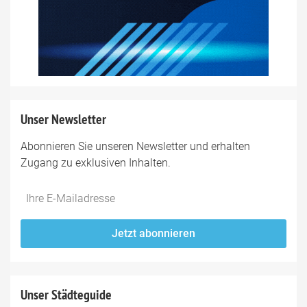
Unser Newsletter
Abonnieren Sie unseren Newsletter und erhalten
Zugang zu exklusiven Inhalten.
Do
*Ihre
not
E-
fill
Mailadresse:
Jetzt abonnieren
this
field
Unser Städteguide